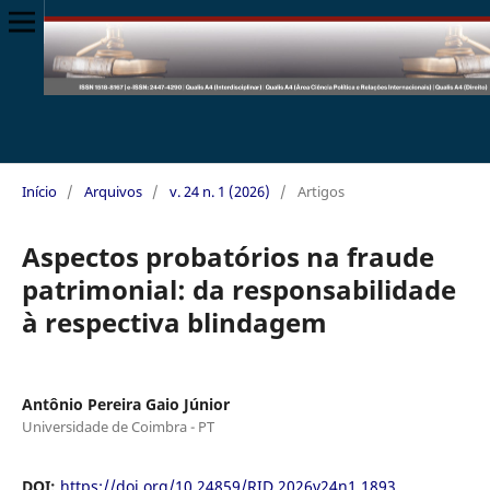
Início
/
Arquivos
/
v. 24 n. 1 (2026)
/
Artigos
Aspectos probatórios na fraude
patrimonial: da responsabilidade
à respectiva blindagem
Antônio Pereira Gaio Júnior
Universidade de Coimbra - PT
DOI:
https://doi.org/10.24859/RID.2026v24n1.1893