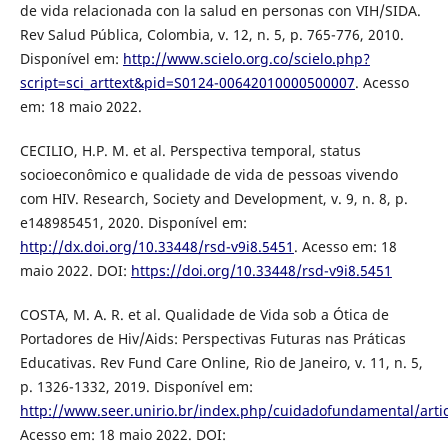
de vida relacionada con la salud en personas con VIH/SIDA.
Rev Salud Pública, Colombia, v. 12, n. 5, p. 765-776, 2010.
Disponível em:
http://www.scielo.org.co/scielo.php?
script=sci_arttext&pid=S0124-00642010000500007
. Acesso
em: 18 maio 2022.
CECILIO, H.P. M. et al. Perspectiva temporal, status
socioeconômico e qualidade de vida de pessoas vivendo
com HIV. Research, Society and Development, v. 9, n. 8, p.
e148985451, 2020. Disponível em:
http://dx.doi.org/10.33448/rsd-v9i8.5451
. Acesso em: 18
maio 2022. DOI:
https://doi.org/10.33448/rsd-v9i8.5451
COSTA, M. A. R. et al. Qualidade de Vida sob a Ótica de
Portadores de Hiv/Aids: Perspectivas Futuras nas Práticas
Educativas. Rev Fund Care Online, Rio de Janeiro, v. 11, n. 5,
p. 1326-1332, 2019. Disponível em:
http://www.seer.unirio.br/index.php/cuidadofundamental/arti
Acesso em: 18 maio 2022. DOI: