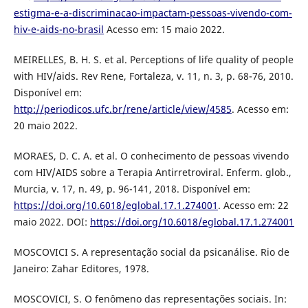
estigma-e-a-discriminacao-impactam-pessoas-vivendo-com-
hiv-e-aids-no-brasil
Acesso em: 15 maio 2022.
MEIRELLES, B. H. S. et al. Perceptions of life quality of people
with HIV/aids. Rev Rene, Fortaleza, v. 11, n. 3, p. 68-76, 2010.
Disponível em:
http://periodicos.ufc.br/rene/article/view/4585
. Acesso em:
20 maio 2022.
MORAES, D. C. A. et al. O conhecimento de pessoas vivendo
com HIV/AIDS sobre a Terapia Antirretroviral. Enferm. glob.,
Murcia, v. 17, n. 49, p. 96-141, 2018. Disponível em:
https://doi.org/10.6018/eglobal.17.1.274001
. Acesso em: 22
maio 2022. DOI:
https://doi.org/10.6018/eglobal.17.1.274001
MOSCOVICI S. A representação social da psicanálise. Rio de
Janeiro: Zahar Editores, 1978.
MOSCOVICI, S. O fenômeno das representações sociais. In: