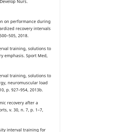
 Develop Nurs.
ion on performance during
ardized recovery intervals
. 500–505, 2018.
rval training, solutions to
ry emphasis. Sport Med,
rval training, solutions to
rgy, neuromuscular load
 10, p. 927–954, 2013b.
mic recovery after a
s, v. 30, n. 7, p. 1–7,
ty interval training for