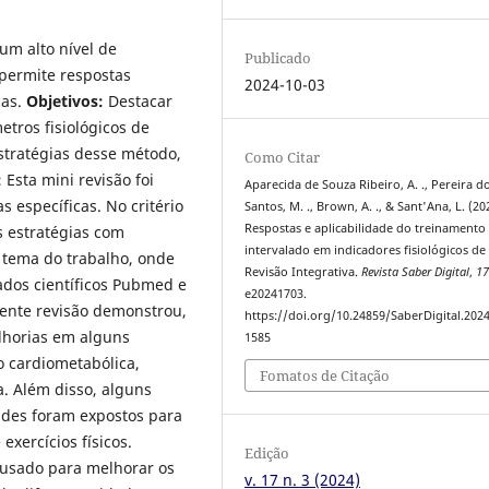
um alto nível de
Publicado
 permite respostas
2024-10-03
cas.
Objetivos:
Destacar
tros fisiológicos de
stratégias desse método,
Como Citar
:
Esta mini revisão foi
Aparecida de Souza Ribeiro, A. ., Pereira d
 específicas. No critério
Santos, M. ., Brown, A. ., & Sant'Ana, L. (20
Respostas e aplicabilidade do treinamento
s estratégias com
intervalado em indicadores fisiológicos de
 tema do trabalho, onde
Revisão Integrativa.
Revista Saber Digital
,
1
dos científicos Pubmed e
e20241703.
ente revisão demonstrou,
https://doi.org/10.24859/SaberDigital.202
lhorias em alguns
1585
o cardiometabólica,
Fomatos de Citação
. Além disso, alguns
ades foram expostos para
exercícios físicos.
Edição
 usado para melhorar os
v. 17 n. 3 (2024)