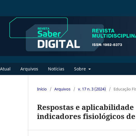
Atual
Arquivos
Notícias
Sobre
Início
/
Arquivos
/
v. 17 n. 3 (2024)
/
Educação Fís
Respostas e aplicabilidad
indicadores fisiológicos d