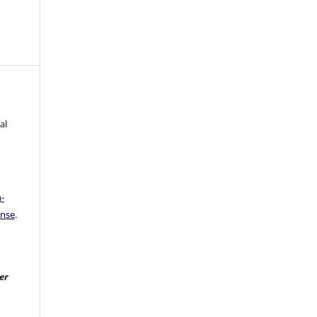
al
a
-
ense
.
er