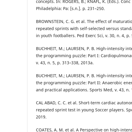
concepts. In: ROGERS, B.; KNAFL, K. (Eds.). Conc
Philadelphia: Pa: [s.n.]. p. 231–250.
BROWNSTEIN, C. G. et al. The effect of maturat
repeated sprints with self-selected versus stand
in youth footballers. Ped Exerc Sci, v. 30, n. 4, p
BUCHHEIT, M.; LAURSEN, P. B. High-intensity inte
the programming puzzle: Part I: Cardiopulmona
v. 43, n. 5, p. 313–338, 2013a.
BUCHHEIT, M.; LAURSEN, P. B. High-intensity inte
the programming puzzle: Part II: Anaerobic ene
and practical applications. Sports Med, v. 43, n.
CAL ABAD, C. C. et al. Short-term cardiac autono
repeated sprint test in young Soccer players. Sport
2019.
COATES, A. M. et al. A Perspective on high-intensi