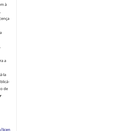
em à
,
cença
a
.
s
ra a
á-la
blicá-
to de
r
/licen