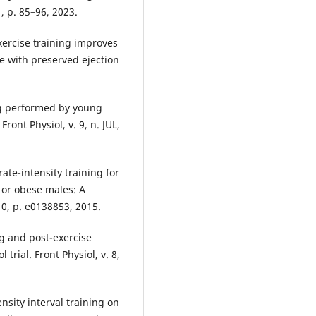
, p. 85–96, 2023.
exercise training improves
re with preserved ejection
ing performed by young
ront Physiol, v. 9, n. JUL,
rate-intensity training for
 or obese males: A
10, p. e0138853, 2015.
ng and post-exercise
trial. Front Physiol, v. 8,
nsity interval training on