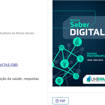
 Sudeste de Minas Gerais -
4v17n3.1585
oção da saúde, respostas
PDF