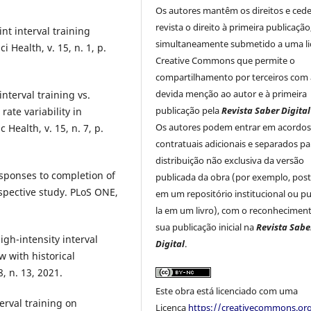
Os autores mantêm os direitos e ced
revista o direito à primeira publicação
nt interval training
simultaneamente submetido a uma li
 Health, v. 15, n. 1, p.
Creative Commons que permite o
compartilhamento por terceiros com 
devida menção ao autor e à primeira
interval training vs.
publicação pela
Revista Saber Digital
ate variability in
Os autores podem entrar em acordo
 Health, v. 15, n. 7, p.
contratuais adicionais e separados pa
distribuição não exclusiva da versão
sponses to completion of
publicada da obra (por exemplo, post
ospective study. PLoS ONE,
em um repositório institucional ou pu
la em um livro), com o reconhecimen
sua publicação inicial na
Revista Sabe
igh-intensity interval
Digital
.
w with historical
8, n. 13, 2021.
Este obra está licenciado com uma
terval training on
Licença
https://creativecommons.org