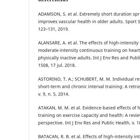
ADAMSON, S. et al. Extremely short duration spri
improves vascular health in older adults. Sport Sci
123–131, 2019.
ALANSARE, A. et al. The effects of high-intensity 
moderate-intensity continuous training on heart r
physically inactive adults. Int J Env Res and Public
1508, 17 jul. 2018.
ASTORINO, T. A.; SCHUBERT, M. M. Individual re
short-term and chronic interval training: A retr
v. 9, n. 5, 2014.
ATAKAN, M. M. et al. Evidence-based effects of h
training on exercise capacity and health: A revie
perspective. Int J Env Res and Public Health, v. 1
BATACAN, R. B. et al. Effects of high-intensity in