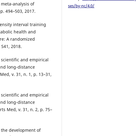
 meta-analysis of
ses/by-nc/4.0/
, p. 494–503, 2017.
nsity interval training
abolic health and
ure: A randomized
. S41, 2018.
 scientific and empirical
and long-distance
Med, v. 31, n. 1, p. 13–31,
 scientific and empirical
and long-distance
ts Med, v. 31, n. 2, p. 75–
r the development of